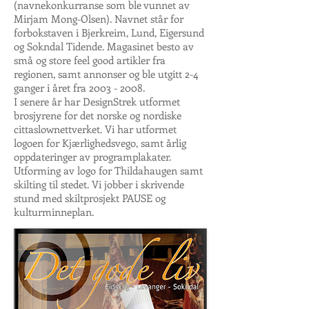
(navnekonkurranse som ble vunnet av
Mirjam Mong-Olsen). Navnet står for
forbokstaven i Bjerkreim, Lund, Eigersund
og Sokndal Tidende. Magasinet besto av
små og store feel good artikler fra
regionen, samt annonser og ble utgitt 2-4
ganger i året fra
2003 - 2008
.
I senere år har DesignStrek utformet
brosjyrene for det norske og nordiske
cittaslownettverket. Vi har utformet
logoen for Kjærlighedsvego, samt årlig
oppdateringer av programplakater.
Utforming av logo for Thildahaugen samt
skilting til stedet. Vi jobber i skrivende
stund med skiltprosjekt PAUSE og
kulturminneplan.