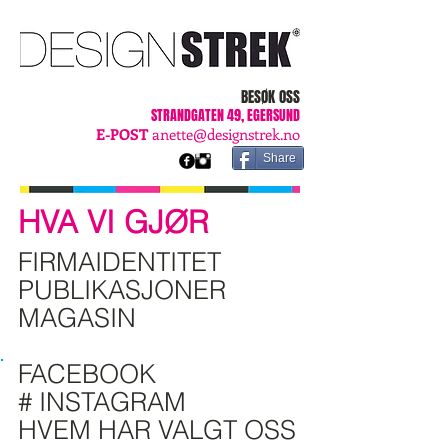
BESØK OSS
STRANDGATEN 49, EGERSUND
E-POST
anette@designstrek.no
Share
HVA VI GJØR
FIRMAIDENTITET
PUBLIKASJONER
MAGASIN
WEB
FACEBOOK
# INSTAGRAM
HVEM HAR VALGT OSS