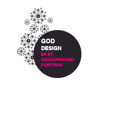
GOD
DESIGN
ER ET
KONKURRANSE-
FORTRINN
Let's talk