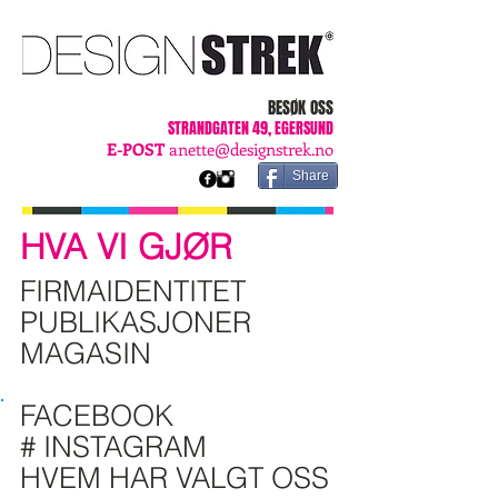
BESØK OSS
STRANDGATEN 49, EGERSUND
E-POST
anette@designstrek.no
Share
HVA VI GJØR
FIRMAIDENTITET
PUBLIKASJONER
MAGASIN
WEB
FACEBOOK
# INSTAGRAM
HVEM HAR VALGT OSS